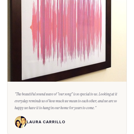
"
The beautiful sound wave of "our song" is so special to us. Looking at it
everyday reminds us of how much we mean to each other, and we are so
happy we have it to hang in our home for years to come.
"
LAURA CARRILLO