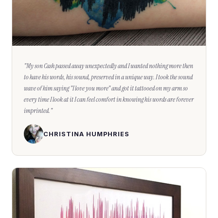
"
My son Cash passed away unexpectedly and I wanted nothing more then
to have his words, his sound, preserved in a unique way. I took the sound
wave of him saying "I love you more" and got it tattooed on my arm so
every time I look at it I can feel comfort in knowing his words are forever
imprinted.
"
CHRISTINA HUMPHRIES