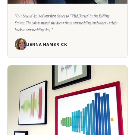
"
Our SoundViz is of our first dance to "Wild Horses" by the Rolling
Stones. The colors match the decor from our wedding and takes us right
back to our wedding day.
"
JENNA HAMBRICK