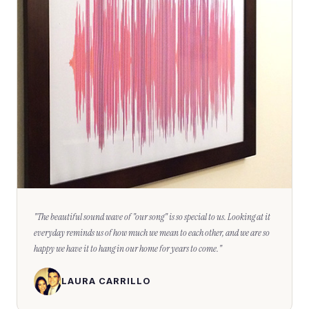
"
The beautiful sound wave of "our song" is so special to us. Looking at it
everyday reminds us of how much we mean to each other, and we are so
happy we have it to hang in our home for years to come.
"
LAURA CARRILLO