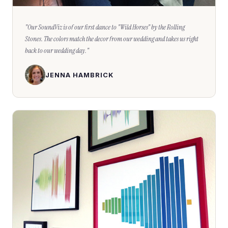
"
Our SoundViz is of our first dance to "Wild Horses" by the Rolling
Stones. The colors match the decor from our wedding and takes us right
back to our wedding day.
"
JENNA HAMBRICK