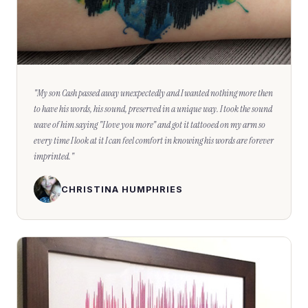
"
My son Cash passed away unexpectedly and I wanted nothing more then
to have his words, his sound, preserved in a unique way. I took the sound
wave of him saying "I love you more" and got it tattooed on my arm so
every time I look at it I can feel comfort in knowing his words are forever
imprinted.
"
CHRISTINA HUMPHRIES