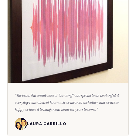
"
The beautiful sound wave of "our song" is so special to us. Looking at it
everyday reminds us of how much we mean to each other, and we are so
happy we have it to hang in our home for years to come.
"
LAURA CARRILLO