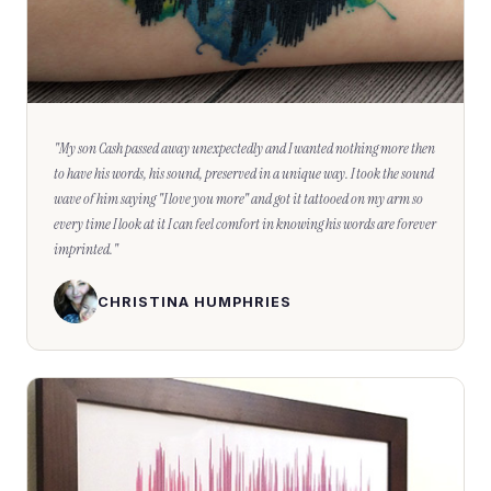
"
My son Cash passed away unexpectedly and I wanted nothing more then
to have his words, his sound, preserved in a unique way. I took the sound
wave of him saying "I love you more" and got it tattooed on my arm so
every time I look at it I can feel comfort in knowing his words are forever
imprinted.
"
CHRISTINA HUMPHRIES