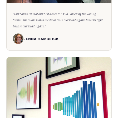
"
Our SoundViz is of our first dance to "Wild Horses" by the Rolling
Stones. The colors match the decor from our wedding and takes us right
back to our wedding day.
"
JENNA HAMBRICK